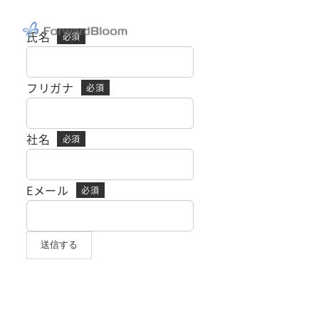
メ
イ
氏名
ン
コ
フリガナ
ン
テ
ン
社名
ツ
へ
Eメール
移
動
送信する