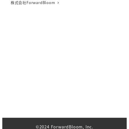
株式会社ForwardBloom
©2024 ForwardBloom, Inc.