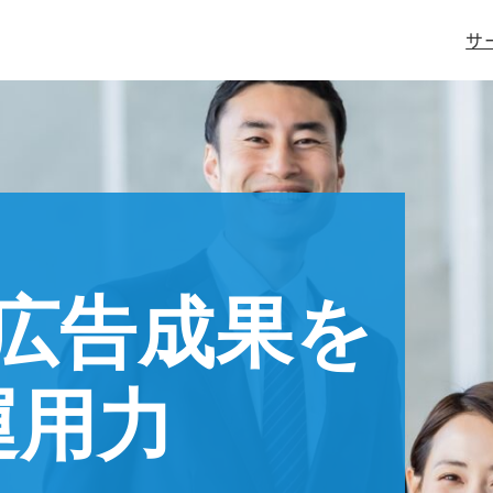
サ
広告成果を
運用力