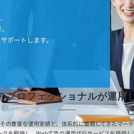
で、
行。
をサポートします。
中
のプロフェッショナルが運用
その豊富な運用実績と、体系的に蓄積してきたマー
ークを駆使し、Web広告の運用代行サービスを提供し