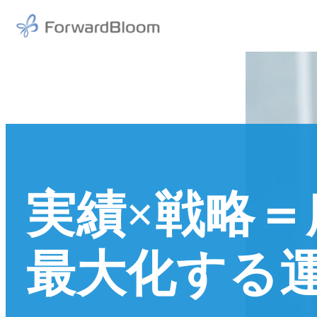
メ
イ
ン
コ
ン
テ
ン
ツ
へ
移
実績×戦略＝
動
最大化する